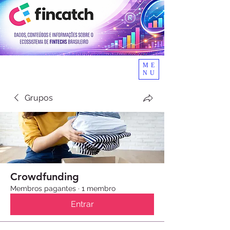
ME
NU
Grupos
Crowdfunding
Membros pagantes
·
1 membro
Entrar