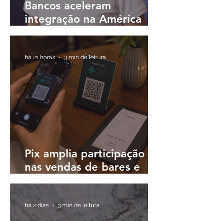
Bancos aceleram
integração na América
Latina e buscam
plataformas únicas para
operar em diferentes
há 21 horas
3 min de leitura
países
Pix amplia participação
nas vendas de bares e
restaurantes e avança em
todas as regiões do país
há 2 dias
3 min de leitura