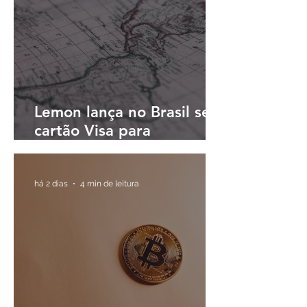
Lemon lança no Brasil seu
cartão Visa para
pagamentos em reais e
cashback em dólares
digitais
há 2 dias
4 min de leitura