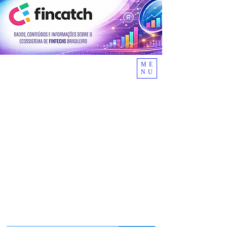
ME
NU