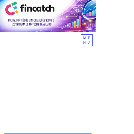
ME
NU