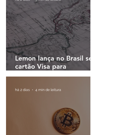
Lemon lança no Brasil seu
cartão Visa para
pagamentos em reais e
cashback em dólares
digitais
há 2 dias
4 min de leitura