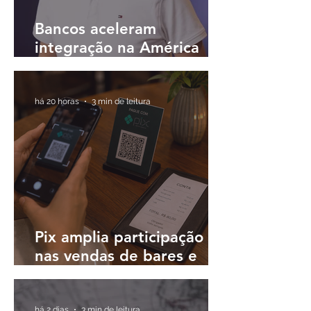
Bancos aceleram
integração na América
Latina e buscam
plataformas únicas para
operar em diferentes
há 20 horas
3 min de leitura
países
Pix amplia participação
nas vendas de bares e
restaurantes e avança em
todas as regiões do país
há 2 dias
3 min de leitura