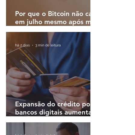
Por que o Bitcoin não caiu
em julho mesmo após mês
turbulento; o que esperar
em agosto?
há 2 dias
3 min de leitura
Expansão do crédito por
bancos digitais aumenta
desafio de controlar
inadimplência, diz