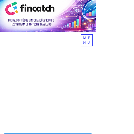
ME
NU