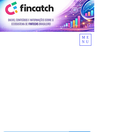
ME
NU