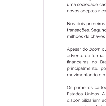
uma sociedade cada
novos adeptos a cad
Nos dois primeiros
transações. Segund
milhões de chaves 
Apesar do 
boom 
q
advento de formas 
financeiras no B
principalmente, p
movimentando o ma
Os primeiros cartõ
Estados Unidos. A
disponibilizariam a