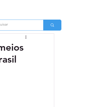
 meios
asil