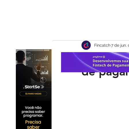
Fincatch
7 de jun.
Cartões 
de pagam