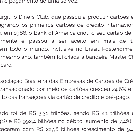
am o pagamento de uma só vez. 
surgiu o Diners Club, que passou a produzir cartões 
agrando os primeiros cartões de crédito internaciona
, em 1966, o Bank of America criou o seu cartão de c
idamente e passou a ser aceito em mais de 1
m todo o mundo, inclusive no Brasil. Posteriormen
o mesmo ano, também foi criada a bandeira Master Cha
card. 
sociação Brasileira das Empresas de Cartões de Créd
transacionado por meio de cartões cresceu 24,6% em
o das transações via cartão de crédito e pré-pago.  
o foi de R$ 3,31 trilhões, sendo R$ 2,1 trilhões 
9,4%) e R$ 992,4 bilhões no débito (aumento de 7,4%)
acaram com R$ 227,6 bilhões (crescimento de 94,4