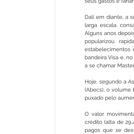
seus gastos e fari
Dali em diante, a 
larga escala, cons
Alguns anos depois
popularizou rap
estabelecimentos e
bandeira Visa e, n
a se chamar Master
Hoje, segundo a As
(Abecs), o volume 
puxado pelo aument
O valor movimentad
crédito (alta de 2
pagos que se dest