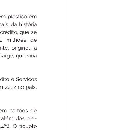
em plástico em 
is da história 
rédito, que se 
2 milhões de 
te, originou a 
rge, que viria 
ito e Serviços 
 2022 no país, 
em cartões de 
, além dos pré-
%). O tíquete 