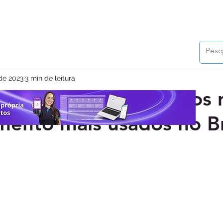
 de 2023
3 min de leitura
de crédito ainda são os
ento mais usados no Br