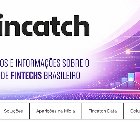
Soluções
Aparições na Mídia
Fincatch Data
Colu