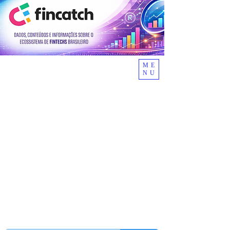
ME
NU