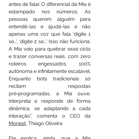
antes de falar. O diferencial da Mia é 
estampado nos números. As 
pessoas querem alguém para 
entendê-las e ajudá-las e não 
apenas uma voz que fala ‘digite 1 
se…’, ‘digite 2 se…'. Isso não funciona. 
A Mia veio para quebrar esse ciclo 
e trazer conversas reais, com zero 
roteiros engessados, 100% 
autônoma e infinitamente escalável. 
Enquanto bots tradicionais só 
recitam respostas 
pré‑programadas, a Mia ouve, 
interpreta e responde de forma 
dinâmica, se adaptando a cada 
interação”, comenta o CEO da 
Monest
, Thiago Oliveira.
Ele explica, ainda, que a Mia 