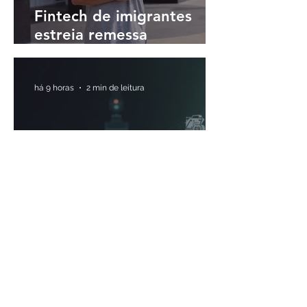
Fintech de imigrantes
estreia remessa
internacional para o Brasil
em até 30 minutos
há 9 horas
2 min de leitura
O fim da era da
disrupção: fintechs latino-
americanas passam a
priorizar a rentabilidade
há 11 horas
3 min de leitura