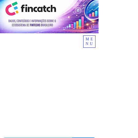
ME
NU