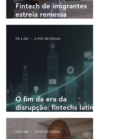
Fintech de imigrantes
estreia remessa
internacional para o Brasil
em até 30 minutos
há 1 dia
2 min de leitura
O fim da era da
disrupção: fintechs latino-
americanas passam a
priorizar a rentabilidade
há 1 dia
3 min de leitura