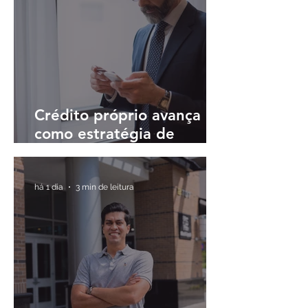
Crédito próprio avança
como estratégia de
fidelização em meio à
digitalização do sistema
financeiro
há 1 dia
3 min de leitura