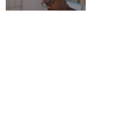
A importância de separar
as finanças pessoais das
finanças do negócio
há 2 dias
4 min de leitura