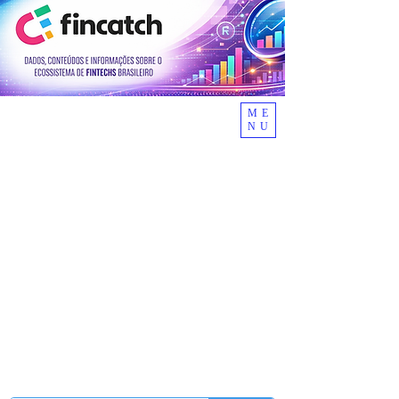
ME
NU