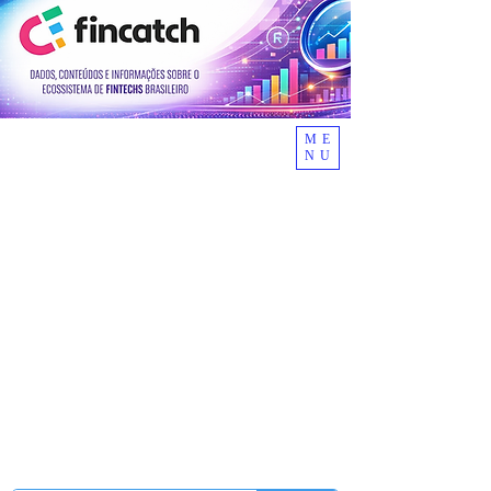
ME
NU