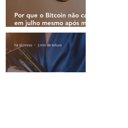
Por que o Bitcoin não caiu
em julho mesmo após mês
turbulento; o que esperar
em agosto?
há 16 horas
3 min de leitura
Expansão do crédito por
bancos digitais aumenta
desafio de controlar
inadimplência, diz