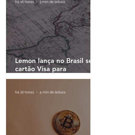
há 16 horas
3 min de leitura
Lemon lança no Brasil seu
cartão Visa para
pagamentos em reais e
cashback em dólares
digitais
há 16 horas
4 min de leitura