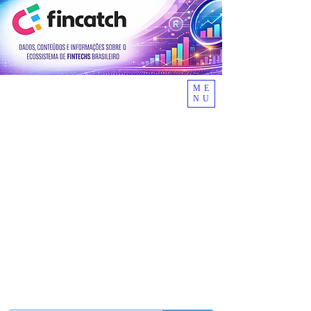
ME
NU