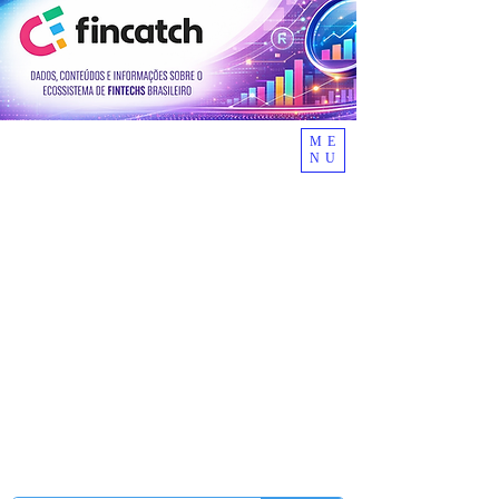
ME
NU