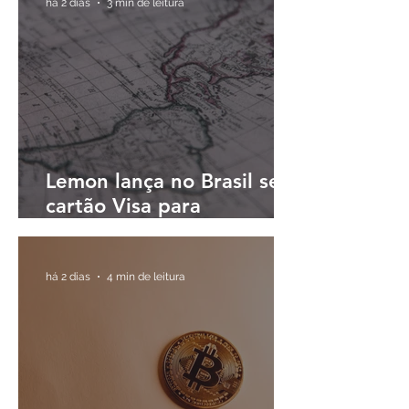
há 2 dias
3 min de leitura
Lemon lança no Brasil seu
cartão Visa para
pagamentos em reais e
cashback em dólares
digitais
há 2 dias
4 min de leitura