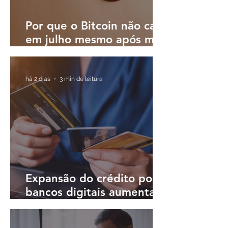
Por que o Bitcoin não caiu
em julho mesmo após mês
turbulento; o que esperar
em agosto?
há 2 dias
3 min de leitura
Expansão do crédito por
bancos digitais aumenta
desafio de controlar
inadimplência, diz