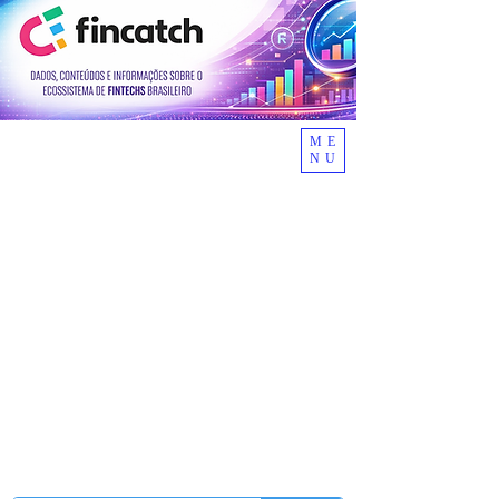
ME
NU