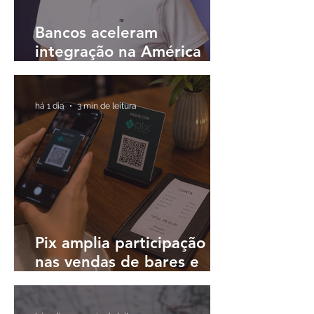
Bancos aceleram
integração na América
Latina e buscam
plataformas únicas para
operar em diferentes
há 1 dia
3 min de leitura
países
Pix amplia participação
nas vendas de bares e
restaurantes e avança em
todas as regiões do país