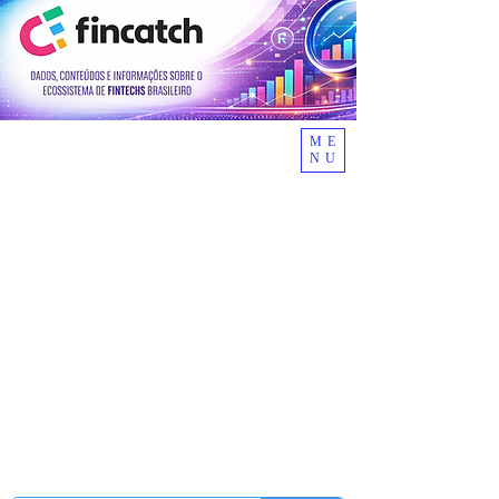
ME
NU