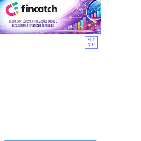
ME
NU