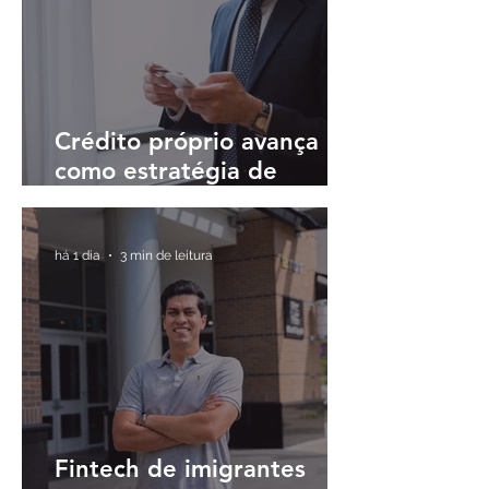
Crédito próprio avança
como estratégia de
fidelização em meio à
digitalização do sistema
financeiro
há 1 dia
3 min de leitura
Fintech de imigrantes