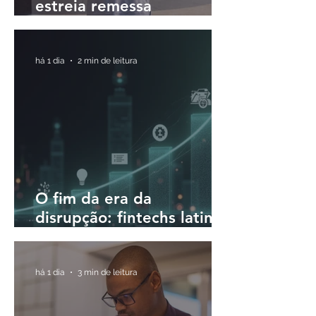
estreia remessa
internacional para o Brasil
em até 30 minutos
há 1 dia
2 min de leitura
O fim da era da
disrupção: fintechs latino-
americanas passam a
priorizar a rentabilidade
há 1 dia
3 min de leitura