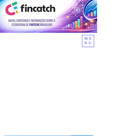
ME
NU