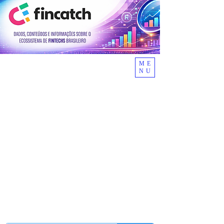
ME
NU