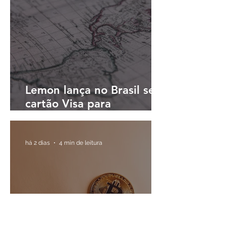
Lemon lança no Brasil seu
cartão Visa para
pagamentos em reais e
cashback em dólares
digitais
há 2 dias
4 min de leitura