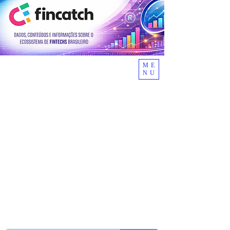
ME
NU