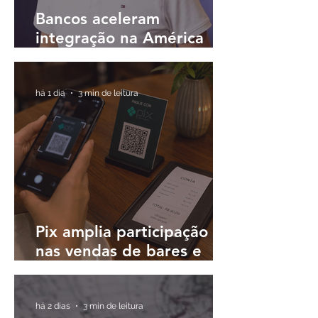
Bancos aceleram
integração na América
Latina e buscam
plataformas únicas para
operar em diferentes
há 1 dia
3 min de leitura
países
Pix amplia participação
nas vendas de bares e
restaurantes e avança em
todas as regiões do país
há 2 dias
3 min de leitura