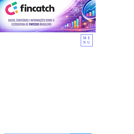
ME
NU