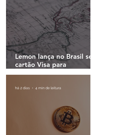
Lemon lança no Brasil seu
cartão Visa para
pagamentos em reais e
cashback em dólares
digitais
há 2 dias
4 min de leitura