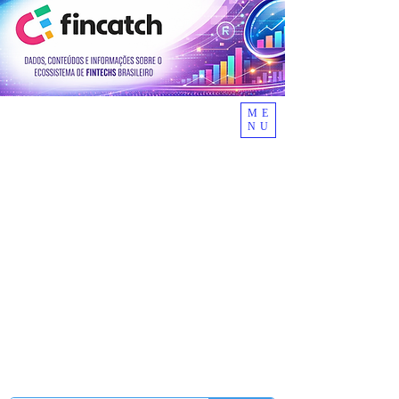
ME
NU