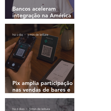
Bancos aceleram
integração na América
Latina e buscam
plataformas únicas para
operar em diferentes
há 1 dia
3 min de leitura
países
Pix amplia participação
nas vendas de bares e
restaurantes e avança em
todas as regiões do país
há 2 dias
3 min de leitura