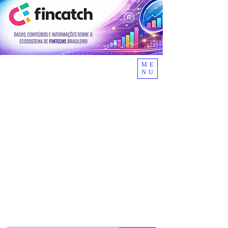
ME
NU