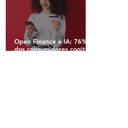
Open Finance e IA: 76%
dos consumidores cogitam
trocar de banco por
melhores serviços digitais
há 1 dia
3 min de leitura
Com Pix superando 170