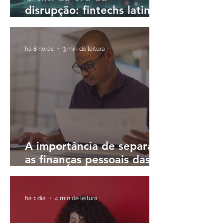
disrupção: fintechs latino-
americanas passam a
priorizar a rentabilidade
há 8 horas
3 min de leitura
A importância de separar
as finanças pessoais das
finanças do negócio
há 1 dia
4 min de leitura