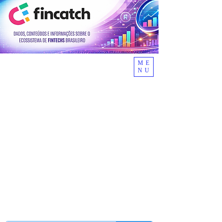
ME
NU