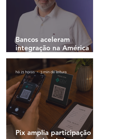
Bancos aceleram
integração na América
Latina e buscam
plataformas únicas para
operar em diferentes
há 21 horas
3 min de leitura
países
Pix amplia participação