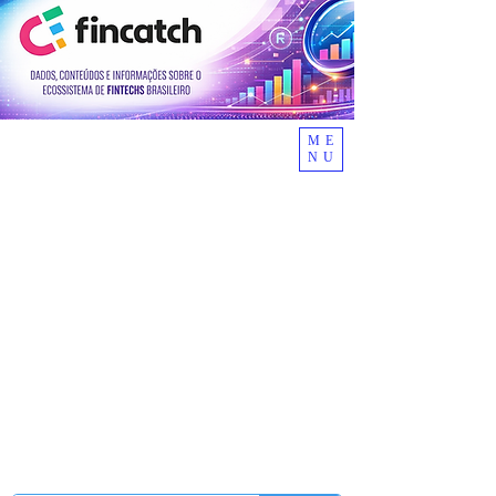
ME
NU