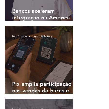
Bancos aceleram
integração na América
Latina e buscam
plataformas únicas para
operar em diferentes
há 16 horas
3 min de leitura
países
Pix amplia participação
nas vendas de bares e
restaurantes e avança em
todas as regiões do país