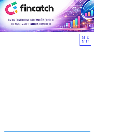
ME
NU