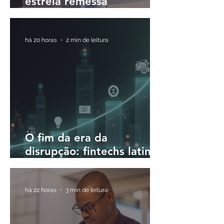
estreia remessa
internacional para o Brasil
em até 30 minutos
há 20 horas
2 min de leitura
O fim da era da
disrupção: fintechs latino-
americanas passam a
priorizar a rentabilidade
há 22 horas
3 min de leitura