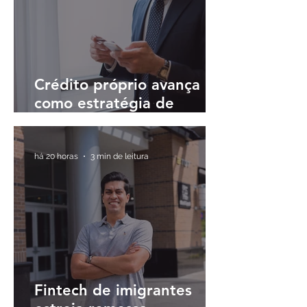
Crédito próprio avança
como estratégia de
fidelização em meio à
digitalização do sistema
financeiro
há 20 horas
3 min de leitura
Fintech de imigrantes