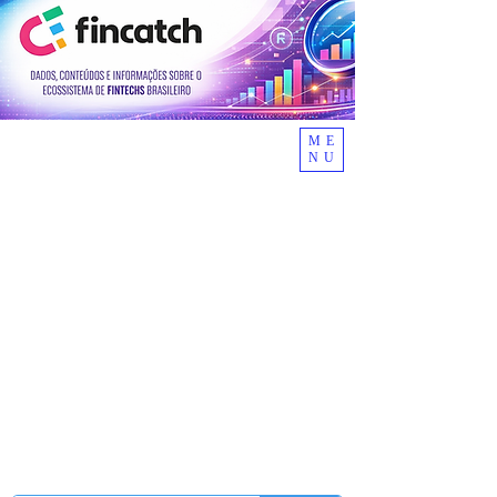
ME
NU