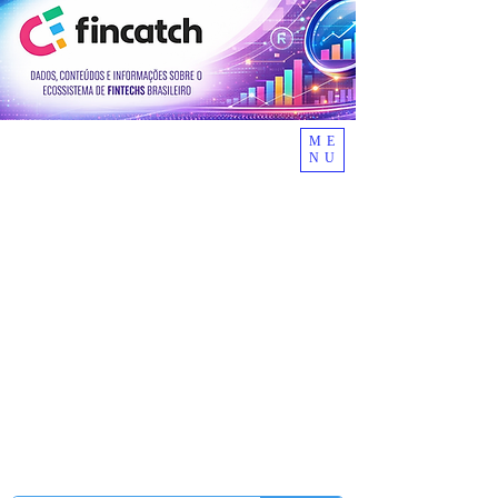
ME
NU