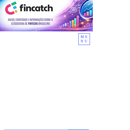
ME
NU