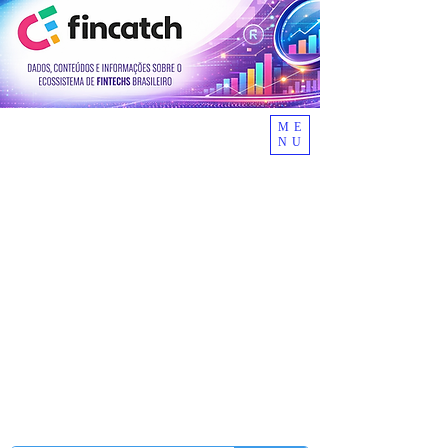
ME
NU