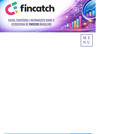
ME
NU