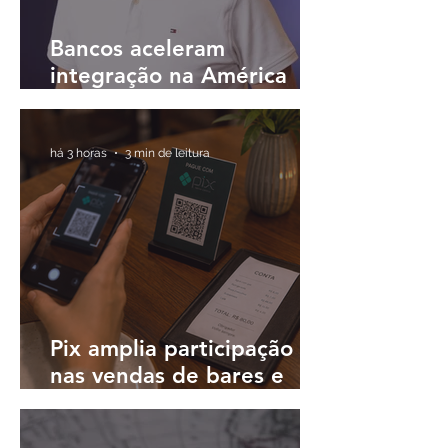
Bancos aceleram
integração na América
Latina e buscam
plataformas únicas para
operar em diferentes
há 3 horas
3 min de leitura
países
Pix amplia participação
nas vendas de bares e
restaurantes e avança em
todas as regiões do país