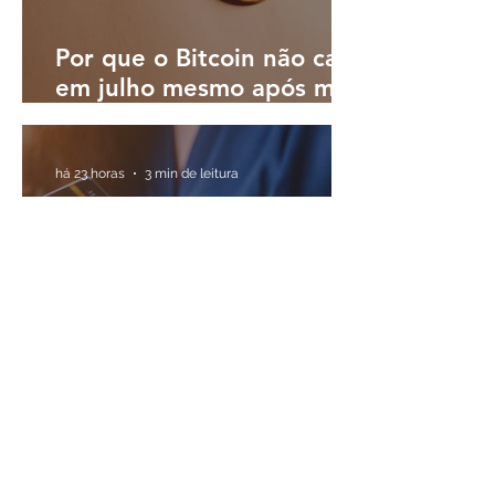
Por que o Bitcoin não caiu
em julho mesmo após mês
turbulento; o que esperar
em agosto?
há 23 horas
3 min de leitura
Expansão do crédito por
bancos digitais aumenta
desafio de controlar
inadimplência, diz