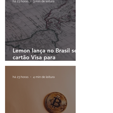
há 23 horas
3 min de leitura
Lemon lança no Brasil seu
cartão Visa para
pagamentos em reais e
cashback em dólares
digitais
há 23 horas
4 min de leitura