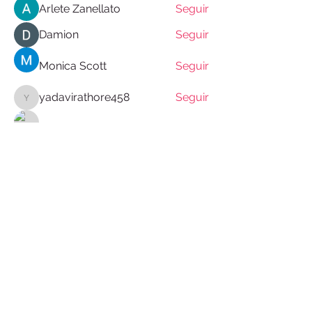
Arlete Zanellato
Seguir
Damion
Seguir
Monica Scott
Seguir
yadavirathore458
Seguir
yadavirathore458
Quintan Barnes
Seguir
Ver todos os membros (15)
©2026 por Fincatch. Orgulhosamente criado com