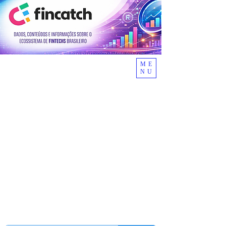
ME
NU