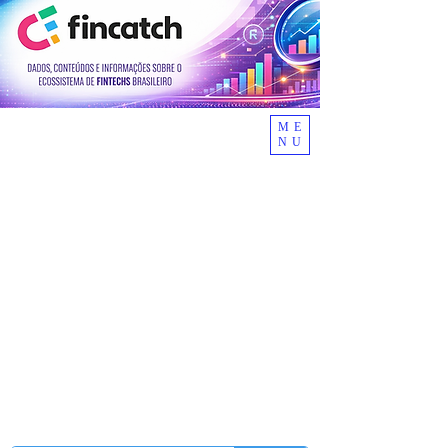
ME
NU