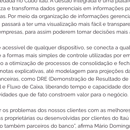
edada no Cubo Itaú. A Gestão Integrada é uma plata
iza e transforma dados gerenciais em informações p
cas. Por meio da organização de informações gerencia
e passará a ter uma visualização mais fácil e transpa
 empresas, para assim poderem tomar decisões mais 
 acessível de qualquer dispositivo, se conecta a qua
e a formas mais simples de controle utilizadas por e
o a otimização de processos de consolidação e fec
 notas explicativas, até modelagem para projeções d
nceiras, como DRE (Demonstração de Resultado de Ex
l e Fluxo de Caixa, liberando tempo e capacidade do
ividades que de fato constroem valor para o negócio. 
 os problemas dos nossos clientes com as melhores
 proprietárias ou desenvolvidas por clientes do Itaú
 também parceiros do banco”, afirma Mário Domingue