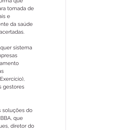
forma que 
ara tomada de 
is e 
rente da saúde 
acertadas. 
lquer sistema 
mpresas 
hamento 
as 
ercício), 
s gestores 
 soluções do 
 BBA, que 
s, diretor do 