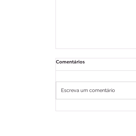
Comentários
Escreva um comentário
A importância de separar as
finanças pessoais das
finanças do negócio