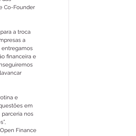
 e Co-Founder 
ara a troca 
empresas a 
, entregamos 
o financeira e 
onseguiremos 
lavancar 
otina e 
 questões em 
parceria nos 
”, 
 Open Finance 