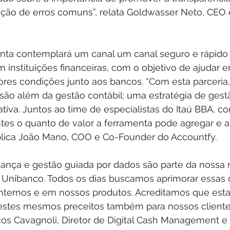
ção de erros comuns”, relata Goldwasser Neto, CEO
nta contemplará um canal um canal seguro e rápido p
instituições financeiras, com o objetivo de ajudar 
es condições junto aos bancos. “Com esta parceria
são além da gestão contábil: uma estratégia de gestã
tiva. Juntos ao time de especialistas do Itaú BBA, c
ntes o quanto de valor a ferramenta pode agregar e a
plica João Mano, COO e Co-Founder do Accountfy.
ança e gestão guiada por dados são parte da nossa r
aú Unibanco. Todos os dias buscamos aprimorar essas
nternos e em nossos produtos. Acreditamos que esta 
 estes mesmos preceitos também para nossos clientes
s Cavagnoli, Diretor de Digital Cash Management e