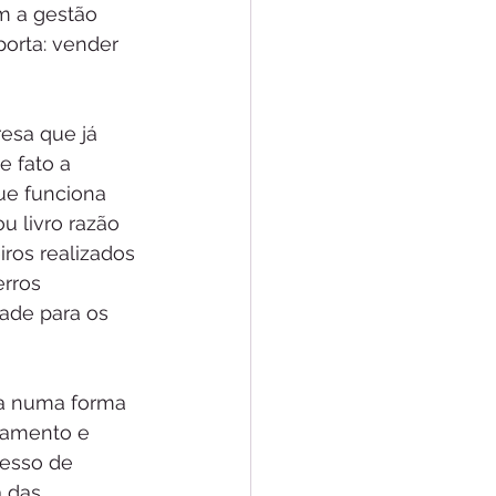
m a gestão 
orta: vender 
esa que já 
 fato a 
ue funciona 
u livro razão 
ros realizados 
rros 
ade para os 
ra numa forma 
ejamento e 
cesso de 
 das 