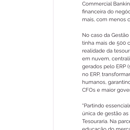
Commercial Banking
financeira do negó
mais, com menos cus
No caso da Gestão I
tinha mais de 500 
realidade da tesou
em nuvem, centraliz
gerados pelo ERP (s
no ERP, transforma
humanos, garantind
CFOs e maior gove
“Partindo essencia
única de gestão as 
Tesouraria. Na parc
educação do mercad