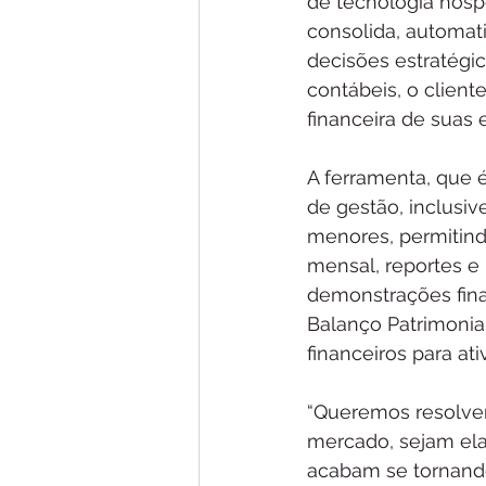
de tecnologia hosp
consolida, automat
decisões estratégi
contábeis, o client
financeira de suas
A ferramenta, que é
de gestão, inclusiv
menores, permitind
mensal, reportes e
demonstrações fina
Balanço Patrimonia
financeiros para at
“Queremos resolver
mercado, sejam elas
acabam se tornando