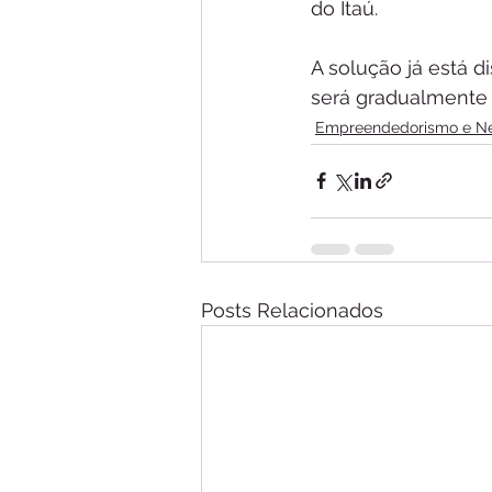
do Itaú.
A solução já está d
será gradualmente 
Empreendedorismo e N
Posts Relacionados