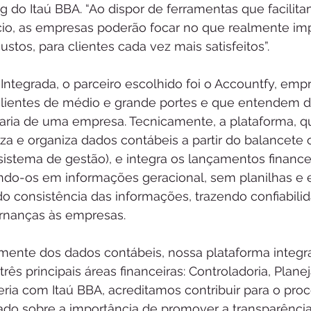
 do Itaú BBA. “Ao dispor de ferramentas que facilita
cio, as empresas poderão focar no que realmente imp
tos, para clientes cada vez mais satisfeitos”. 
ntegrada, o parceiro escolhido foi o Accountfy, empr
clientes de médio e grande portes e que entendem de
raria de uma empresa. Tecnicamente, a plataforma, q
a e organiza dados contábeis a partir do balancete o
istema de gestão), e integra os lançamentos financei
ndo-os em informações geracional, sem planilhas e e
o consistência das informações, trazendo confiabilid
rnanças às empresas.
lmente dos dados contábeis, nossa plataforma integ
três principais áreas financeiras: Controladoria, Plan
eria com Itaú BBA, acreditamos contribuir para o pro
o sobre a importância de promover a transparência