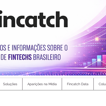
Soluções
Aparições na Mídia
Fincatch Data
Colu