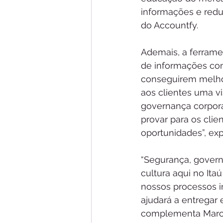
informações e redu
do Accountfy. 
Ademais, a ferrame
de informações com 
conseguirem melhor
aos clientes uma vi
governança corpora
provar para os clie
oportunidades”, ex
“Segurança, govern
cultura aqui no It
nossos processos i
ajudará a entregar
complementa Marco