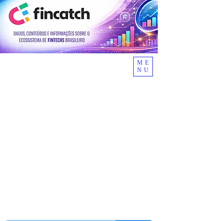
ME
NU