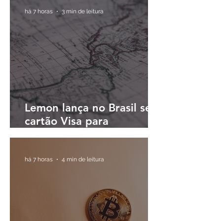
há 7 horas
3 min de leitura
Lemon lança no Brasil seu
cartão Visa para
pagamentos em reais e
cashback em dólares
digitais
há 7 horas
4 min de leitura