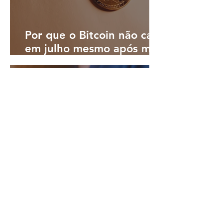
Por que o Bitcoin não caiu
em julho mesmo após mês
turbulento; o que esperar
em agosto?
há 7 horas
3 min de leitura
Expansão do crédito por
bancos digitais aumenta
desafio de controlar