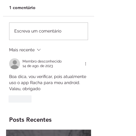
1 comentário
99Pay celebra seis
99Pay recebe
Escreva um comentário
anos e distribui mais
autorização do 
de R$ 2 milhões em
Central para atu
recompensas aos
como Sociedade
Mais recente
usuários
Crédito,
Membro desconhecido
Financiamento e
14 de ago. de 2023
Investimento
Boa dica, vou verificar, pois atualmente 
uso o app Racha para meu android.  
Valeu, obrigado
Curtir
Posts Recentes