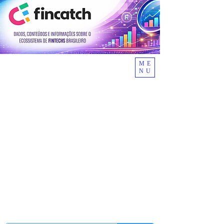
ME
NU