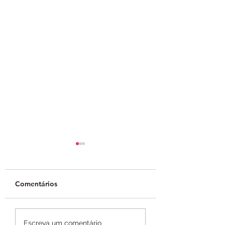
Comentários
ABToken lança
Empresas de tok
Escreva um comentário