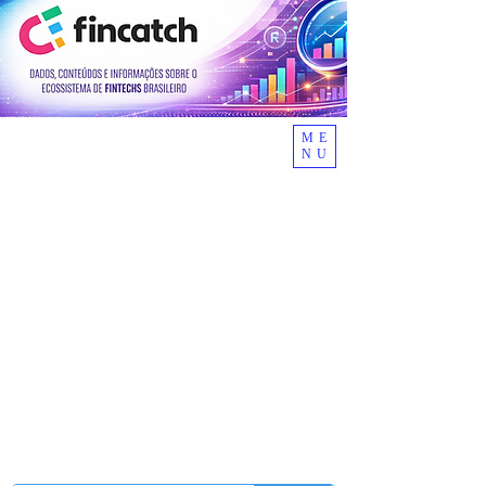
ME
NU