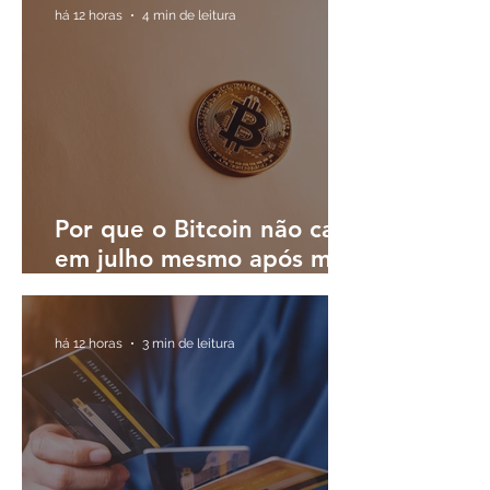
digitais
há 12 horas
4 min de leitura
Por que o Bitcoin não caiu
em julho mesmo após mês
turbulento; o que esperar
em agosto?
há 12 horas
3 min de leitura