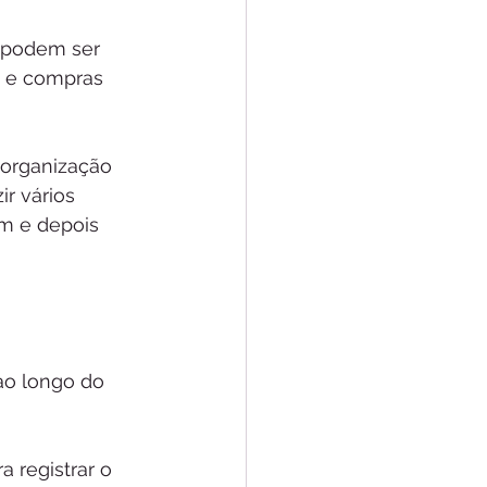
e podem ser 
s e compras 
 organização 
ir vários 
m e depois 
ao longo do 
 registrar o 