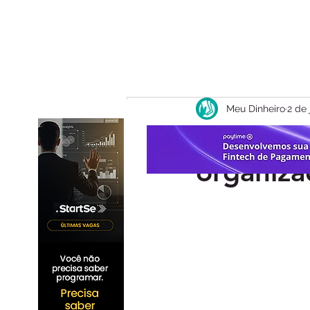
Meu Dinheiro
2 de 
Como co
organiza