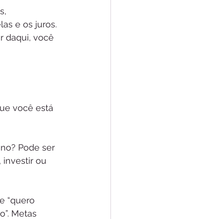
s, 
as e os juros. 
r daqui, você 
que você está 
ano? Pode ser 
 investir ou 
e “quero 
o”. Metas 