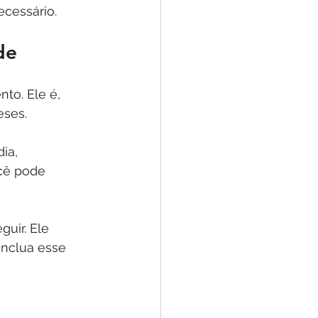
ecessário.
de
to. Ele é, 
eses.
ia, 
ocê pode 
uir. Ele 
inclua esse 