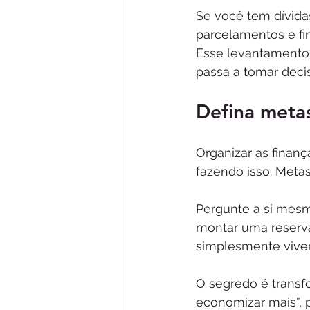
Se você tem dívidas
parcelamentos e fin
Esse levantamento p
passa a tomar deci
Defina metas
Organizar as finan
fazendo isso. Meta
Pergunte a si mesm
montar uma reserva d
simplesmente viver
O segredo é transf
economizar mais”, p