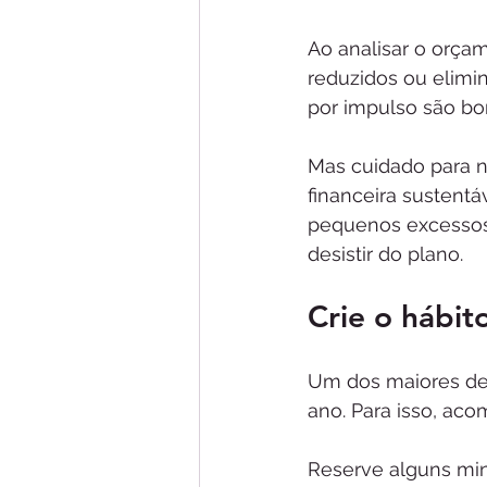
Ao analisar o orça
reduzidos ou elimi
por impulso são bo
Mas cuidado para nã
financeira sustentáv
pequenos excessos
desistir do plano.
Crie o hábi
Um dos maiores des
ano. Para isso, ac
Reserve alguns min