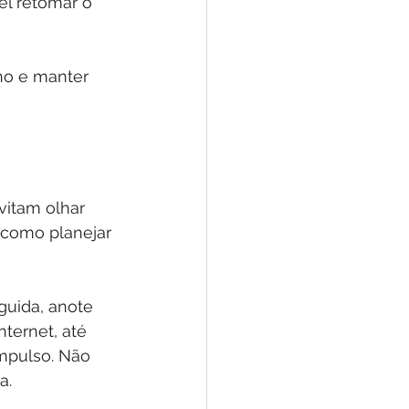
el retomar o 
no e manter 
vitam olhar 
como planejar 
guida, anote 
ternet, até 
mpulso. Não 
a.