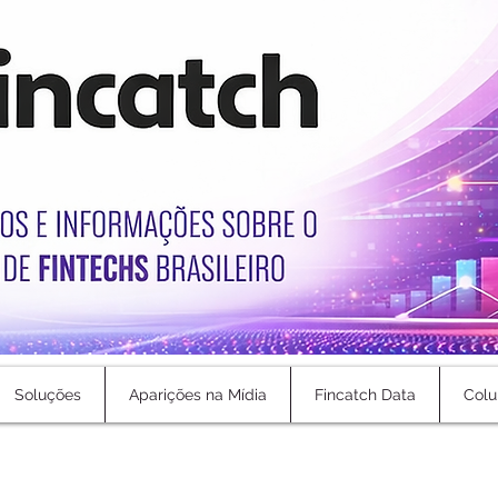
Soluções
Aparições na Mídia
Fincatch Data
Colu