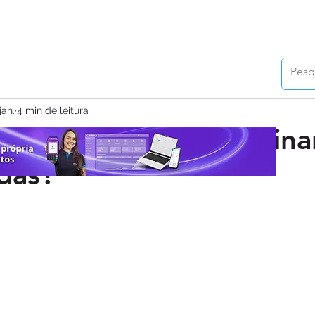
jan.
4 min de leitura
meçar 2026 com as fina
das?