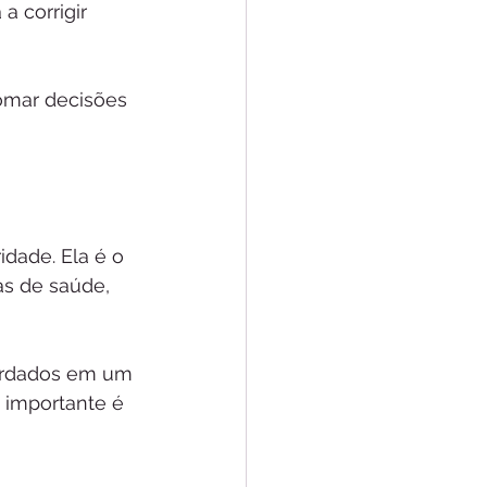
a corrigir 
omar decisões 
dade. Ela é o 
s de saúde, 
uardados em um 
 importante é 