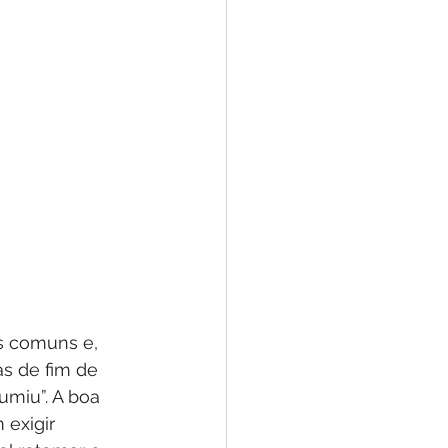
s comuns e, 
s de fim de 
umiu”. A boa 
 exigir 