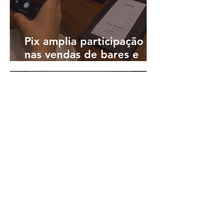
Pix amplia participação
nas vendas de bares e
restaurantes e avança em
todas as regiões do país
há 2 dias
3 min de leitura
Lemon lança no Brasil seu
cartão Visa para
pagamentos em reais e