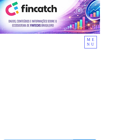
ME
NU