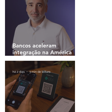
Bancos aceleram
integração na América
Latina e buscam
plataformas únicas para
operar em diferentes
há 2 dias
3 min de leitura
países