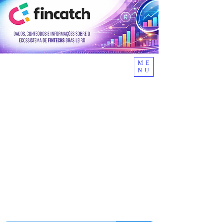
ME
NU