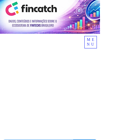
ME
NU