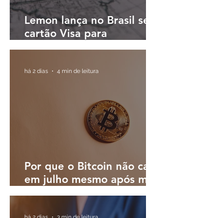
Lemon lança no Brasil seu
cartão Visa para
pagamentos em reais e
cashback em dólares
digitais
há 2 dias
4 min de leitura
Por que o Bitcoin não caiu
em julho mesmo após mês
turbulento; o que esperar
em agosto?
há 2 dias
3 min de leitura