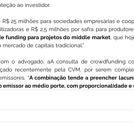
eção ao investidor.
e R$ 25 milhões para sociedades empresárias e coope
tizadoras e R$ 2,5 milhões por safra para produtores
de funding para projetos do middle market
, que hoj
o mercado de capitais tradicional.”
com o advogado, aA consulta de crowdfunding co
nçado recentemente pela CVM, por serem complem
emissores. “
A combinação tende a preencher lacuna
o emissor ao médio porte, com proporcionalidade e 