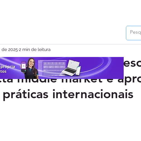
. de 2025
2 min de leitura
rowdfunding: Nova Res
ta middle market e apr
 práticas internacionais