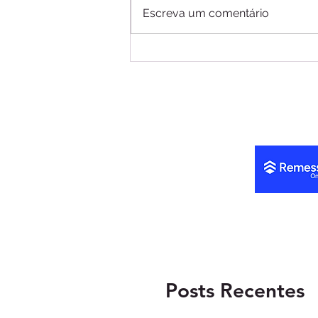
Escreva um comentário
Fintech de imigrantes
estreia remessa
internacional para o Brasil
em até 30 minutos
Posts Recentes