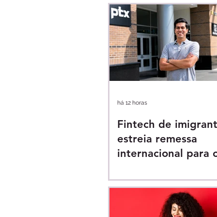
há 12 horas
Fintech de imigran
estreia remessa
internacional para o
em até 30 minutos