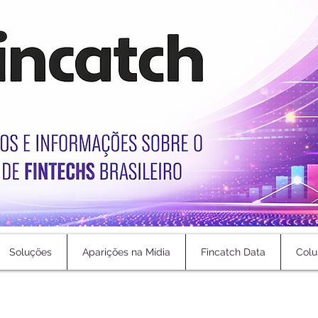
Soluções
Aparições na Mídia
Fincatch Data
Colu