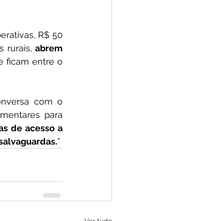
rativas, R$ 50 
 rurais, 
abrem 
e ficam entre o 
nversa com o 
entares para 
s de acesso a 
salvaguardas.
”
Ver tudo