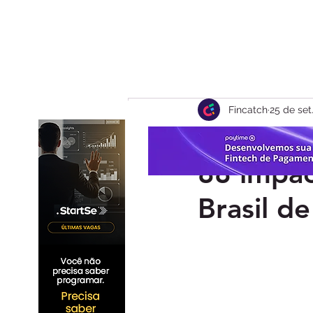
Fincatch
25 de set
Equity C
88 impac
Brasil de