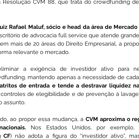
a Resolução CVM 88, que trata do crowdfunding de 
uiz Rafael Maluf, sócio e head da área de Mercado 
escritório de advocacia full service que atende grand
r em mais de 20 áreas do Direito Empresarial, a propo
rma relevante o mercado.
iminar a exigência de investidor ativo para ne
dfunding, mantendo apenas a necessidade de cadast
atritos de entrada e tende a destravar liquidez n
controles de elegibilidade e de prevenção à lavagem
o assunto.
o, ao propor essa mudança, a 
CVM aproxima o reg
nacionais. 
Nos Estados Unidos, por exemplo, 
g CF
) não adota a figura do “investidor ativo”, mas 