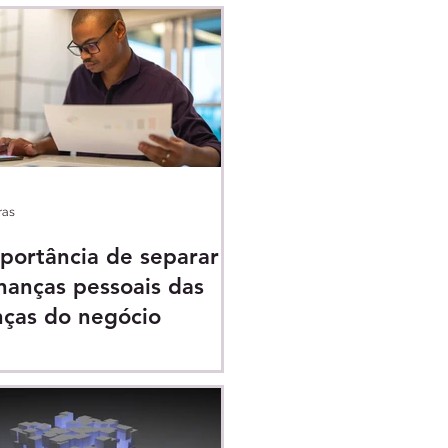
ras
portância de separar
inanças pessoais das
nças do negócio