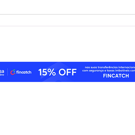
O fim da era da disrupção:
A im
fintechs latino-americanas
fina
passam a priorizar a
fina
rentabilidade