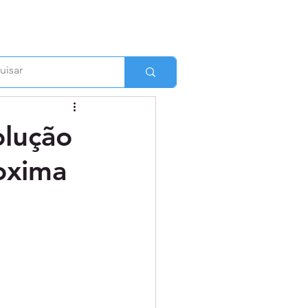
olução
oxima