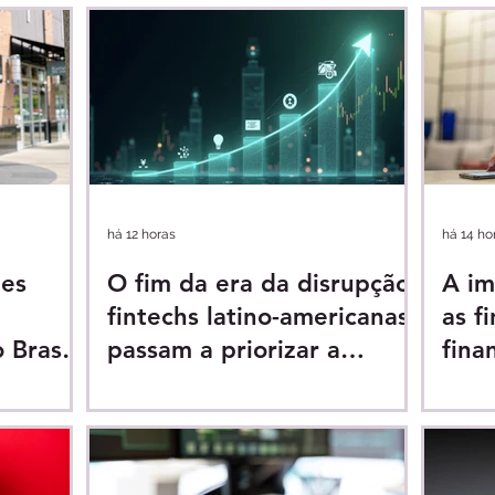
há 12 horas
há 14 ho
tes
O fim da era da disrupção:
A im
fintechs latino-americanas
as f
 Brasil
passam a priorizar a
fina
rentabilidade