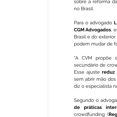
sobre a reforma d
no Brasil.
Para o advogado 
L
CGM Advogados
, 
Brasil e do exterio
podem mudar de fo
“A CVM propõe el
secundário de crow
Esse ajuste 
reduz 
sem abrir mão dos 
diz o especialista n
Segundo o advogad
de práticas inter
crowdfunding (
Re