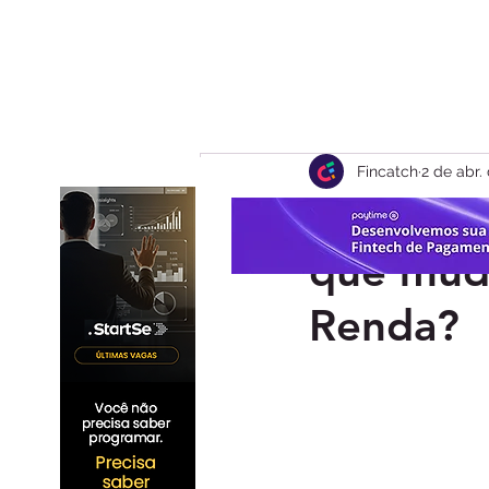
Fincatch
2 de abr.
Exchange
que muda
Renda?