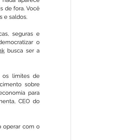
de fora. Você 
 e saldos.
as, seguras e 
emocratizar o 
nk
 busca ser a 
 os limites de 
cimento sobre 
oeconomia para 
menta, CEO do 
o operar com o 