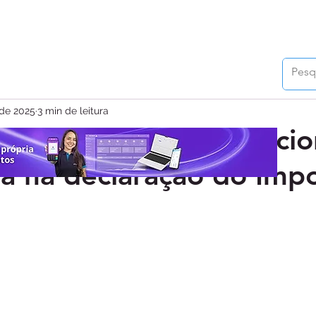
 de 2025
3 min de leitura
s nacionais x internacio
 na declaração do Imp