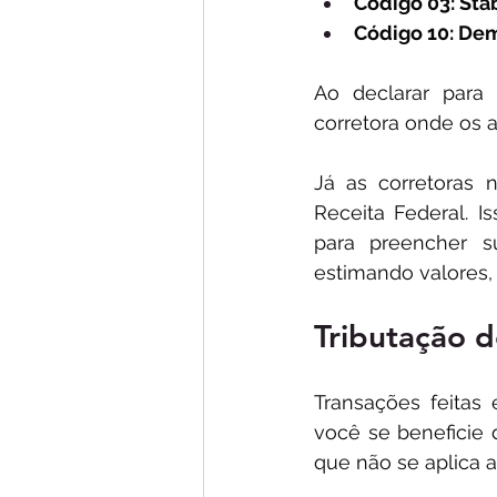
Código 03: Stab
Código 10: Dem
Ao declarar para 
corretora onde os a
Já as corretoras 
Receita Federal. I
para preencher s
estimando valores,
Tributação 
Transações feitas
você se beneficie 
que não se aplica a