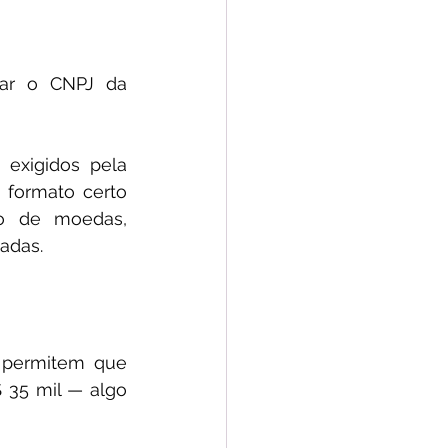
mar o CNPJ da 
exigidos pela 
 formato certo 
o de moedas, 
adas.
 permitem que 
 35 mil — algo 