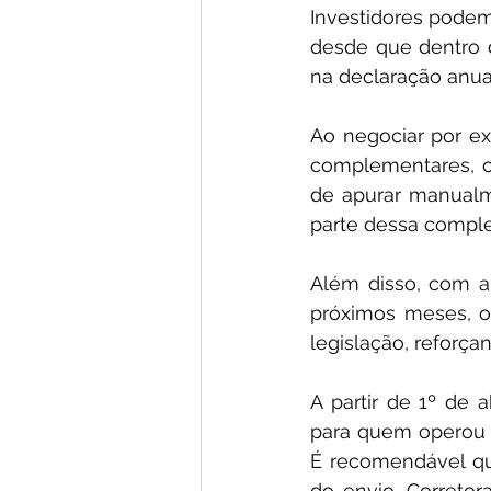
Investidores podem
desde que dentro 
na declaração anua
Ao negociar por ex
complementares, co
de apurar manualme
parte dessa comple
Além disso, com a 
próximos meses, o 
legislação, reforça
A partir de 1º de a
para quem operou e
É recomendável que
do envio. Corretor