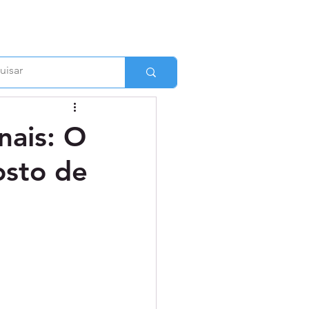
nais: O
osto de