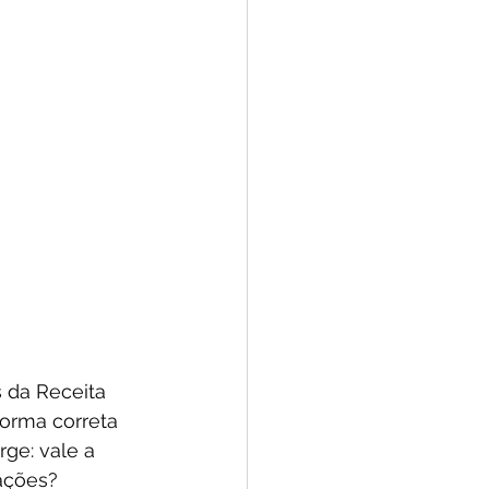
 da Receita 
forma correta 
ge: vale a 
rações?