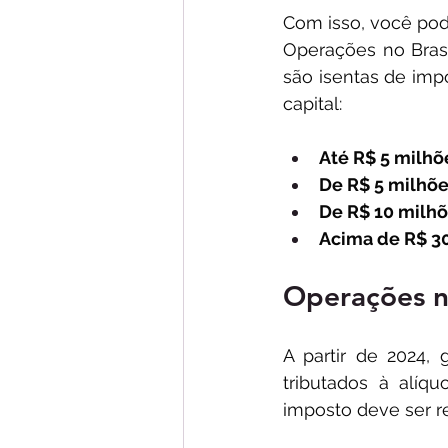
Com isso, você pode
Operações no Brasi
são isentas de impo
capital:​
Até R$ 5 milhõ
De R$ 5 milhões
De R$ 10 milhõ
Acima de R$ 30
Operações n
A partir de 2024,
tributados à alíq
imposto deve ser r