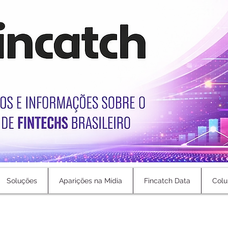
Soluções
Aparições na Mídia
Fincatch Data
Colu