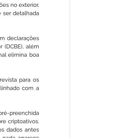
 no exterior, 
ser detalhada 
om declarações 
r (DCBE), além 
al elimina boa 
vista para os 
alinhado com a 
pré-preenchida 
 criptoativos. 
os dados antes 
o nada aparece 