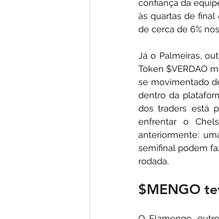
confiança da equip
às quartas de fina
de cerca de 6% nos
Já o Palmeiras, out
Token $VERDAO mant
se movimentado de
dentro da platafo
dos traders está 
enfrentar o Chel
anteriormente: uma
semifinal podem f
rodada.
$MENGO teve
O Flamengo, outro 