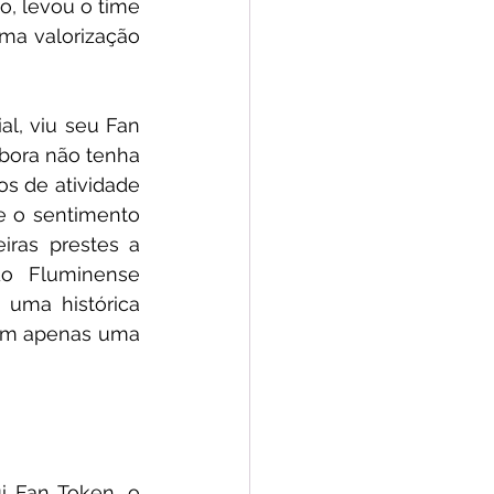
, levou o time 
ma valorização 
l, viu seu Fan 
bora não tenha 
ros de atividade 
 o sentimento 
ras prestes a 
o Fluminense 
 uma histórica 
em apenas uma 
i 
Fan Token, o 