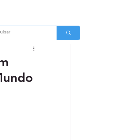
êm
 Mundo