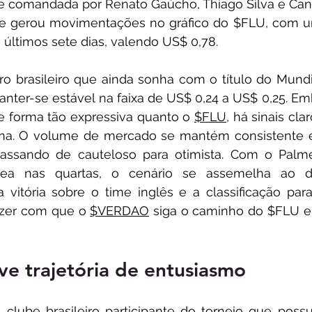
e comandada por Renato Gaúcho, Thiago Silva e Cano
l e gerou movimentações no gráfico do $FLU, com u
 últimos sete dias, valendo US$ 0,78.
ro brasileiro que ainda sonha com o título do Mundia
er-se estável na faixa de US$ 0,24 a US$ 0,25. Em
 forma tão expressiva quanto o 
$FLU
, há sinais cla
rma. O volume de mercado se mantém consistente e
passando de cauteloso para otimista. Com o Palmei
sea nas quartas, o cenário se assemelha ao d
 vitória sobre o time inglês e a classificação para
azer com que o 
$VERDAO
 siga o caminho do $FLU 
 trajetória de entusiasmo 
clube brasileiro participante do torneio que possu