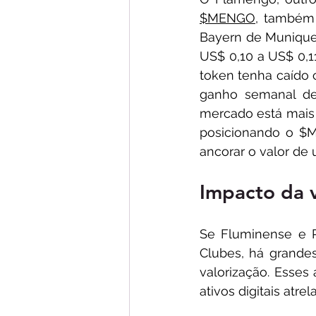
$MENGO
, também 
Bayern de Munique 
US$ 0,10 a US$ 0,1
token tenha caído 
ganho semanal de
mercado está mais 
posicionando o $
ancorar o valor de
Impacto da v
Se Fluminense e P
Clubes, há grand
valorização. Esses
ativos digitais at