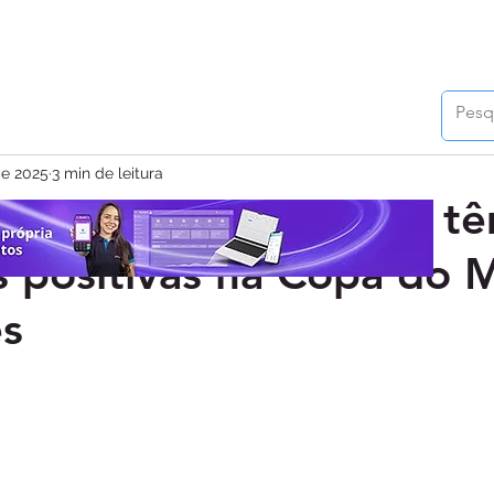
 de 2025
3 min de leitura
ens $FLU e $VERDAO t
s positivas na Copa do
es