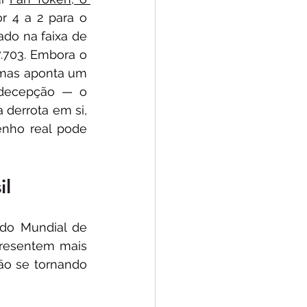
r 4 a 2 para o 
do na faixa de 
703. Embora o 
rmas aponta um 
decepção — o 
errota em si, 
ho real pode 
il
do Mundial de 
resentem mais 
ão se tornando 