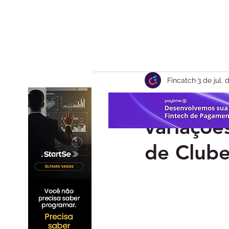
Fincatch
3 de jul.
Fan Tok
variaçõe
de Club