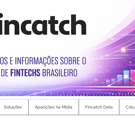
Soluções
Aparições na Mídia
Fincatch Data
Colu