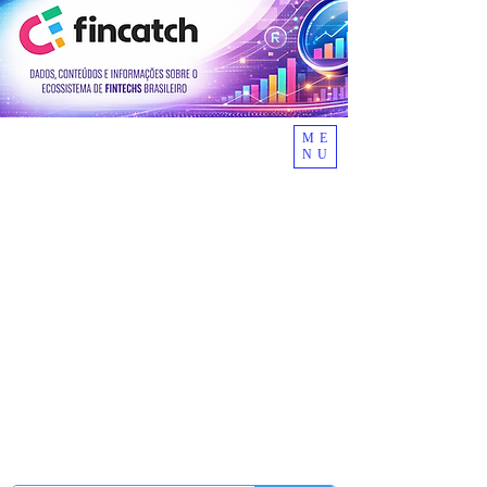
ME
NU