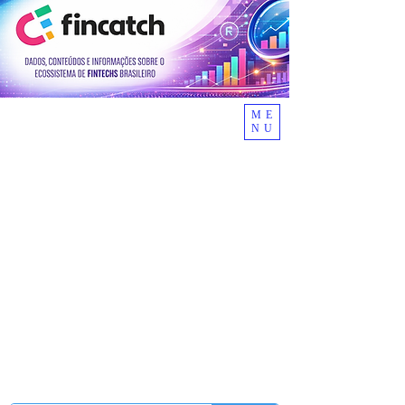
ME
NU