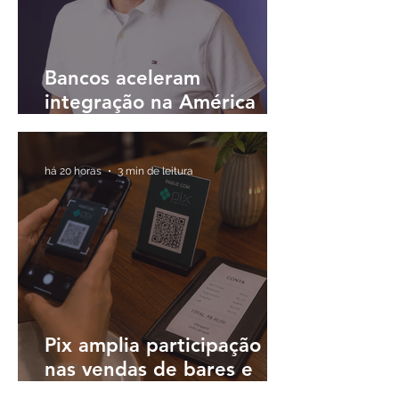
Bancos aceleram
integração na América
Latina e buscam
plataformas únicas para
operar em diferentes
há 20 horas
3 min de leitura
países
Pix amplia participação
nas vendas de bares e
restaurantes e avança em