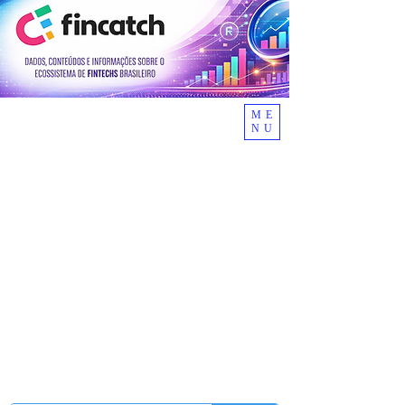
ME
NU