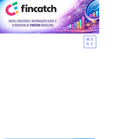
ME
NU