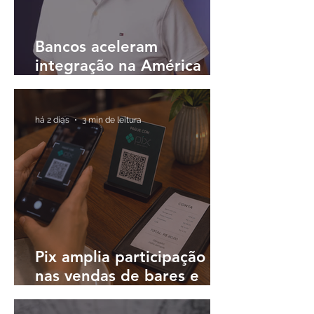
Bancos aceleram
integração na América
Latina e buscam
plataformas únicas para
operar em diferentes
há 2 dias
3 min de leitura
países
Pix amplia participação
nas vendas de bares e
restaurantes e avança em
todas as regiões do país