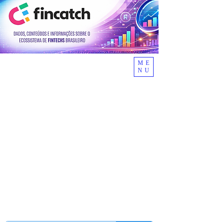
ME
NU