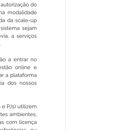
autorização do 
na modalidade 
da da scale-up 
sistema sejam 
ia, a serviços 
.
o a entrar no 
stão online e 
r a plataforma 
a dos nossos 
 PJs) utilizem 
tes ambientes, 
as com licença 
ferências ou 