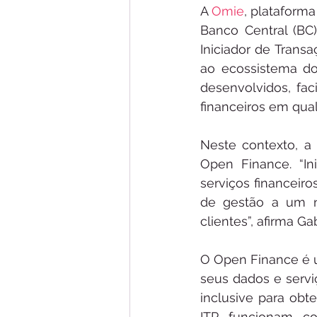
A 
Omie
, plataform
Banco Central (BC)
Iniciador de Transa
ao ecossistema do
desenvolvidos, fac
financeiros em qua
Neste contexto, a
Open Finance. “In
serviços financeir
de gestão a um n
clientes”, afirma Ga
O Open Finance é um
seus dados e servi
inclusive para obt
ITP funcionam co