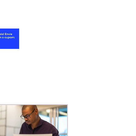
ologia para ganhar
iência e competitividade