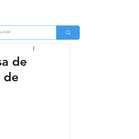
sa de
a de