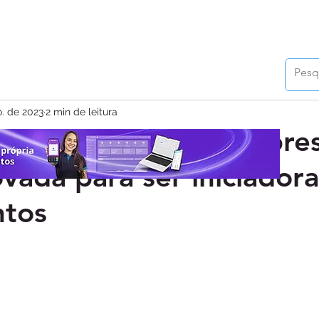
. de 2023
2 min de leitura
torna a primeira empre
vada para ser iniciador
tos