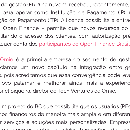
a de gestão (ERP) na nuvem, recebeu, recentemente, 
 para operar como Instituição de Pagamento (IP), 
ção de Pagamento (ITP). A licença possibilita a entra
 Open Finance – permite que novos recursos do 
ilitando o acesso dos clientes, com autorização prév
lquer conta dos 
participantes do Open Finance Brasil
 
Omie
 é a primeira empresa do segmento de gestã
iciamos um novo capítulo na integração entre ge
os, pois acreditamos que essa convergência pode leva
ovo patamar e melhorar ainda mais a experiênci
briel Siqueira, diretor de Tech Ventures da Omie.
 projeto do BC que possibilita que os usuários (PFs e
ços financeiros de maneira mais ampla e em diferen
er serviços e soluções mais personalizadas. Empres
mo agentes aptos a iniciar transações de trans