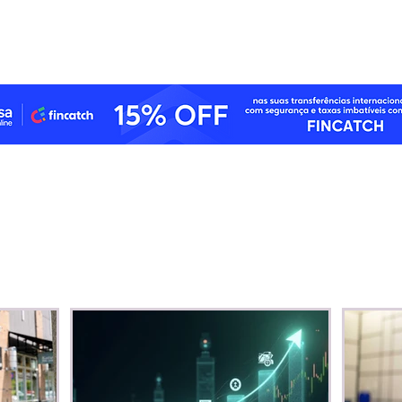
Central endurece regras
tecn
após alta de 29% nos
efic
ataques cibernéticos