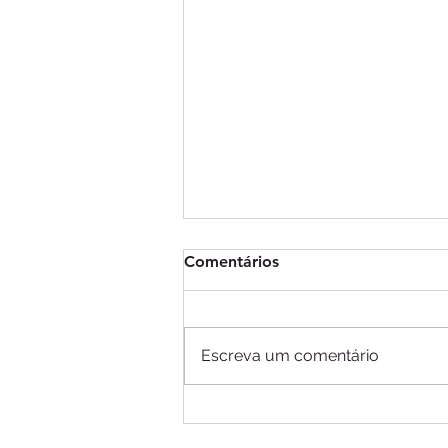
Comentários
Escreva um comentário
A importância de separar as
finanças pessoais das