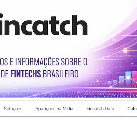
Soluções
Aparições na Mídia
Fincatch Data
Colu