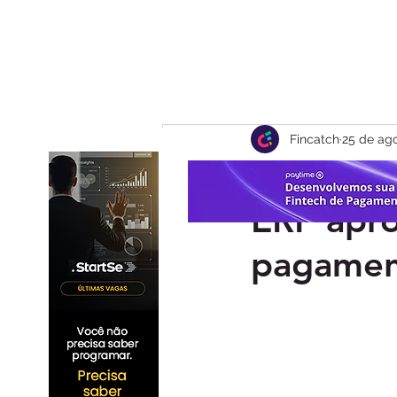
Fincatch
25 de ago
Omie se 
ERP apro
pagamen