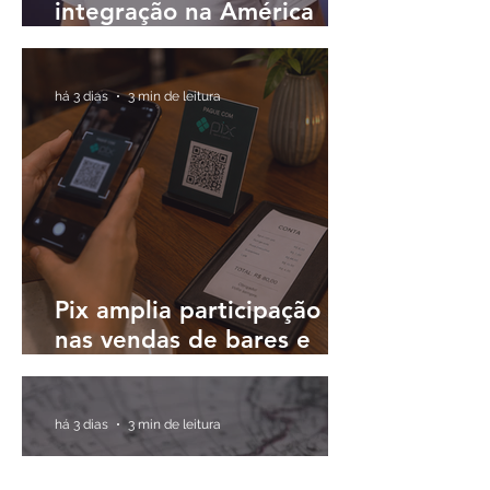
integração na América
Latina e buscam
plataformas únicas para
operar em diferentes
há 3 dias
3 min de leitura
países
Pix amplia participação
nas vendas de bares e
restaurantes e avança em
todas as regiões do país
há 3 dias
3 min de leitura