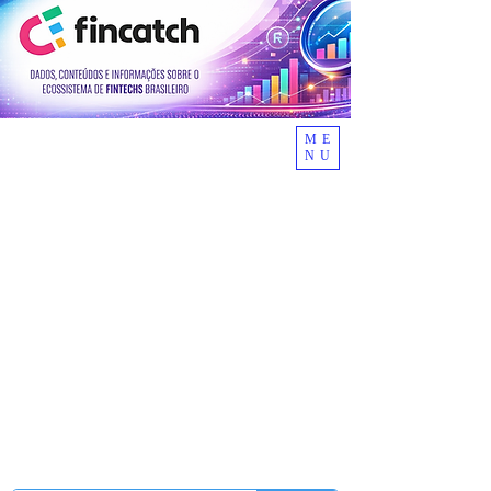
ME
NU